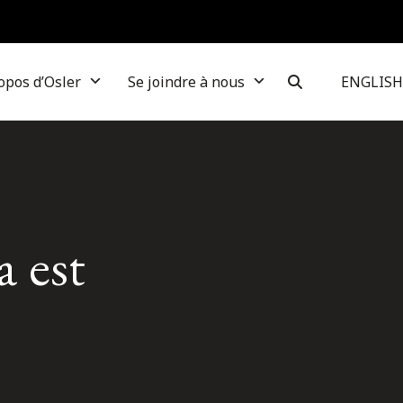
opos d’Osler
Se joindre à nous
ENGLISH
a est