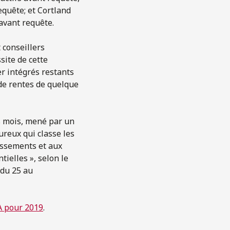
quête; et Cortland
avant requête.
 conseillers
site de cette
er intégrés restants
de rentes de quelque
s mois, mené par un
reux qui classe les
ressements et aux
ielles », selon le
 du 25 au
A pour 2019
.