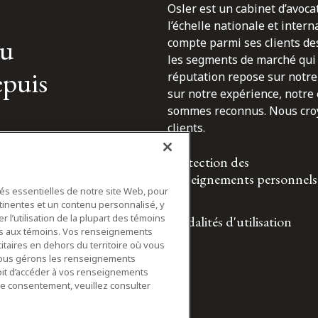
Osler est un cabinet d’avoca
l’échelle nationale et inter
du
compte parmi ses clients des
les segments de marché qui 
epuis
réputation repose sur notre 
sur notre expérience, notre
sommes reconnus. Nous croyo
clients.
Protection des
renseignements personnels
tés essentielles de notre site Web, pour
tinentes et un contenu personnalisé, y
 l’utilisation de la plupart des témoins
Modalités d'utilisation
ifs aux témoins. Vos renseignements
itaires en dehors du territoire où vous
nous gérons les renseignements
roit d’accéder à vos renseignements
tre consentement, veuillez consulter