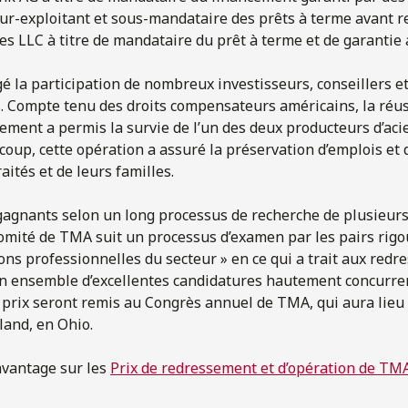
r-exploitant et sous-mandataire des prêts à terme avant re
es LLC à titre de mandataire du prêt à terme et de garantie 
gé la participation de nombreux investisseurs, conseillers et
. Compte tenu des droits compensateurs américains, la réus
ement a permis la survie de l’un des deux producteurs d’aci
up, cette opération a assuré la préservation d’emplois et 
raités et de leurs familles.
gagnants selon un long processus de recherche de plusieur
omité de TMA suit un processus d’examen par les pairs rigou
ions professionnelles du secteur » en ce qui a trait aux red
n ensemble d’excellentes candidatures hautement concurrent
prix seront remis au Congrès annuel de TMA, qui aura lieu
land, en Ohio.
vantage sur les
Prix de redressement et d’opération de TM