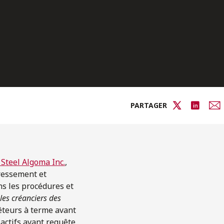
PARTAGER
 Steel Algoma Inc.
,
dressement et
ns les procédures et
les créanciers des
êteurs à terme avant
actifs avant requête,