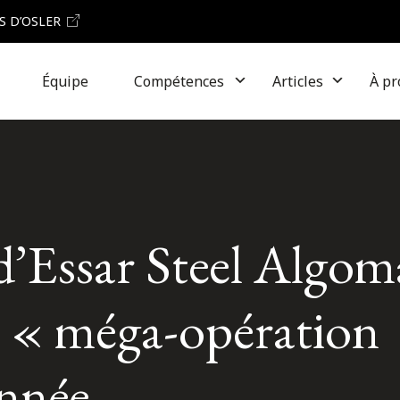
S D’OSLER
Équipe
Compétences
Articles
À pr
d’Essar Steel Algom
 « méga-opération
année