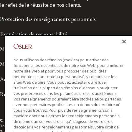
le reflet de la réussite de nos clients.
Protection des renseignements personnels
Exonération de responsabilité
Modalités de prestation de services
Nous utilisons des témoins (cookies) pour activer des
Modalités d'utilisation
fonctionnalités essentielles de notre site Web, pour améliorer
notre site Web et pour vous proposer des publicités
pertinentes et un contenu personnalisé, y compris sur les
Accessibilité
sites Web de tiers. Vous pouvez accepter ou refuser
l’utilisation de la plupart des témoins ci-dessous ou ajuster
Relations avec les médias
vos préférences dans les paramètres relatifs aux témoins.
Vos renseignements pourraient être stockés et/ou partagés
avec nos partenaires publicitaires en dehors du territoire où
vous vous trouvez. Pour plus de renseignements sur la
manière dont nous gérons les renseignements personnels,
© 2026 Osler, Hoskin & Harcourt S.E.N.C.R.L./s.r.l.
de même que sur vos droits, qu’il s’agisse de votre droit
Tous droits réservés
d’accéder à vos renseignements personnels, votre droit de
Toronto | Montréal | Calgary | Vancouver | Ottawa | New York