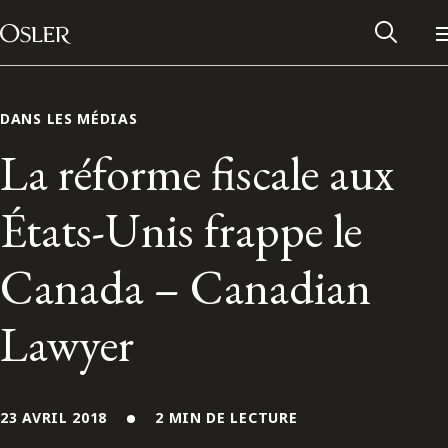
Main Navigation
Passer au contenu
DANS LES MÉDIAS
La réforme fiscale aux
États-Unis frappe le
Canada – Canadian
Lawyer
Réseau des anciens d’Osler
Contactez-nous
23 AVRIL 2018
2 MIN DE LECTURE