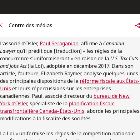
ENGLISH
S’abonner aux articles Osler
Centre des médias
S’abonner
L’associé d’Osler,
Paul Seraganian
, affirme à
Canadian
Lawyer
qu’il prédit que [traduction] « les règles de la
concurrence s’uniformiseront » en raison de la
U.S. Tax Cuts
and Jobs Act
(la Loi), adoptée en décembre 2017. Dans son
article, l’auteure, Elizabeth Raymer, analyse quelques-unes
des principales dispositions de la
réforme fiscale aux États-
Unis
et leurs répercussions sur les entreprises
canadiennes. Paul, associé directeur du
bureau de New
York d’Osler
, spécialiste de la
planification fiscale
transfrontalière Canada–États-Unis
, aborde les principales
modifications à la fiscalité des sociétés.
La Loi « uniformise les règles de la compétition nationale