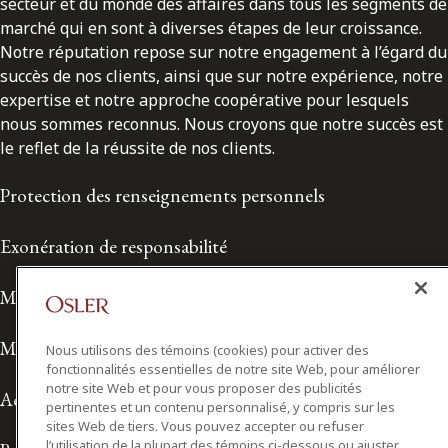
secteur et du monde des affaires dans tous les segments de
marché qui en sont à diverses étapes de leur croissance.
Notre réputation repose sur notre engagement à l’égard du
succès de nos clients, ainsi que sur notre expérience, notre
expertise et notre approche coopérative pour lesquels
nous sommes reconnus. Nous croyons que notre succès est
le reflet de la réussite de nos clients.
Protection des renseignements personnels
Exonération de responsabilité
Modalités de prestation de services
Modalités d'utilisation
Nous utilisons des témoins (cookies) pour activer des
fonctionnalités essentielles de notre site Web, pour améliorer
notre site Web et pour vous proposer des publicités
Accessibilité
pertinentes et un contenu personnalisé, y compris sur les
sites Web de tiers. Vous pouvez accepter ou refuser
l’utilisation de la plupart des témoins ci-dessous ou ajuster