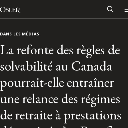
Main Navigation
Passer au contenu
DANS LES MÉDIAS
La refonte des règles de
solvabilité au Canada
pourrait-elle entraîner
une relance des régimes
Réseau des anciens d’Osler
de retraite à prestations
Contactez-nous