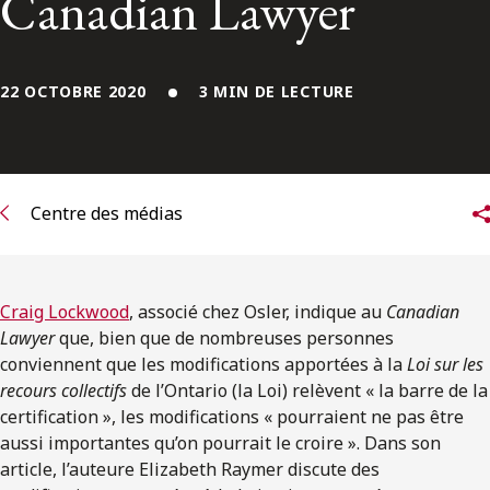
Canadian Lawyer
ENGLISH
S’abonner aux articles Osler
22 OCTOBRE 2020
3 MIN DE LECTURE
S’abonner
Centre des médias
Craig Lockwood
, associé chez Osler, indique au
Canadian
Lawyer
que, bien que de nombreuses personnes
conviennent que les modifications apportées à la
Loi sur les
recours collectifs
de l’Ontario (la Loi) relèvent « la barre de la
certification », les modifications « pourraient ne pas être
aussi importantes qu’on pourrait le croire ». Dans son
article, l’auteure Elizabeth Raymer discute des