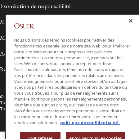
Exonération de responsabilité
Modalités de prestation de services
Modalités d'utilisation
Nous utilisons des témoins (cookies) pour activer des
fonctionnalités essentielles de notre site Web, pour améliorer
notre site Web et pour vous proposer des publicités
Accessibilité
pertinentes et un contenu personnalisé, y compris sur les
sites Web de tiers. Vous pouvez accepter ou refuser
Relations avec les médias
l’utilisation de la plupart des témoins ci-dessous ou ajuster
vos préférences dans les paramètres relatifs aux témoins.
Vos renseignements pourraient être stockés et/ou partagés
avec nos partenaires publicitaires en dehors du territoire où
vous vous trouvez. Pour plus de renseignements sur la
© 2026 Osler, Hoskin & Harcourt S.E.N.C.R.L./s.r.l.
manière dont nous gérons les renseignements personnels,
Tous droits réservés
de même que sur vos droits, qu’il s’agisse de votre droit
Toronto | Montréal | Calgary | Vancouver | Ottawa | New York
d’accéder à vos renseignements personnels, votre droit de
les corriger ou votre droit de retirer votre consentement,
veuillez consulter notre
politique de confidentialité.
Tout refuser
Autoriser tous les cookies