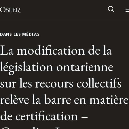
Main Navigation
Passer au contenu
DANS LES MÉDIAS
La modification de la
législation ontarienne
sur les recours collectifs
relève la barre en matière
Réseau des anciens d’Osler
de certification –
Contactez-nous