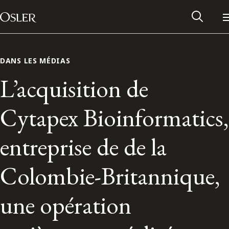
Main Navigation
Passer au contenu
DANS LES MÉDIAS
L’acquisition de
Cytapex Bioinformatics,
entreprise de de la
Colombie-Britannique,
Réseau des anciens d’Osler
une opération
Contactez-nous