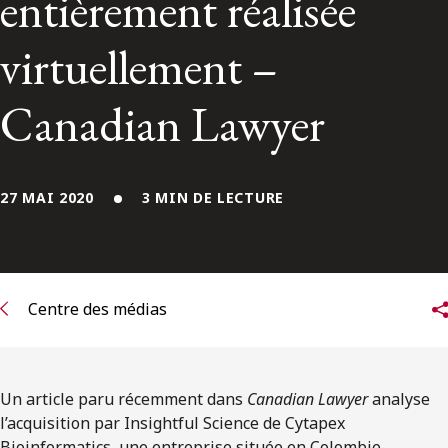
entièrement réalisée
ENGLISH
virtuellement –
S’abonner aux articles Osler
Canadian Lawyer
S’abonner
27 MAI 2020
3 MIN DE LECTURE
Centre des médias
Un article paru récemment dans
Canadian Lawyer
analyse
l’acquisition par Insightful Science de Cytapex
Bioinformatics, une entreprise située en Colombie-