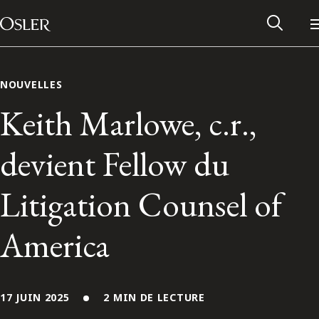
Main Navigation
Passer au contenu
NOUVELLES
Keith Marlowe, c.r.,
devient Fellow du
Litigation Counsel of
America
Réseau des anciens d’Osler
Contactez-nous
17 JUIN 2025
2 MIN DE LECTURE