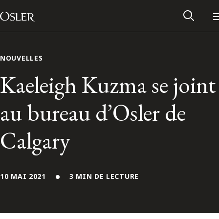
Main Navigation
Passer au contenu
NOUVELLES
Kaeleigh Kuzma se joint
au bureau d’Osler de
Calgary
10 MAI 2021
3 MIN DE LECTURE
Réseau des anciens d’Osler
Contactez-nous