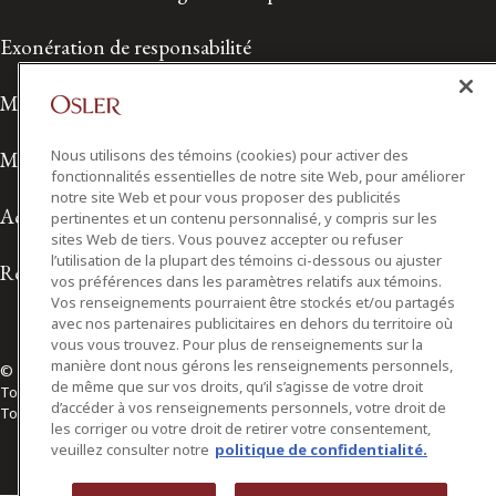
Exonération de responsabilité
Modalités de prestation de services
Nous utilisons des témoins (cookies) pour activer des
Modalités d'utilisation
fonctionnalités essentielles de notre site Web, pour améliorer
notre site Web et pour vous proposer des publicités
Accessibilité
pertinentes et un contenu personnalisé, y compris sur les
sites Web de tiers. Vous pouvez accepter ou refuser
l’utilisation de la plupart des témoins ci-dessous ou ajuster
Relations avec les médias
vos préférences dans les paramètres relatifs aux témoins.
Vos renseignements pourraient être stockés et/ou partagés
avec nos partenaires publicitaires en dehors du territoire où
vous vous trouvez. Pour plus de renseignements sur la
manière dont nous gérons les renseignements personnels,
© 2026 Osler, Hoskin & Harcourt S.E.N.C.R.L./s.r.l.
de même que sur vos droits, qu’il s’agisse de votre droit
Tous droits réservés
d’accéder à vos renseignements personnels, votre droit de
Toronto | Montréal | Calgary | Vancouver | Ottawa | New York
les corriger ou votre droit de retirer votre consentement,
veuillez consulter notre
politique de confidentialité.