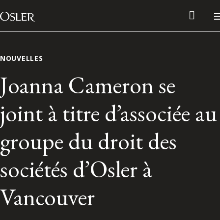
Main Navigation
Passer au contenu
NOUVELLES
Joanna Cameron se
joint à titre d’associée au
groupe du droit des
sociétés d’Osler à
Réseau des anciens d’Osler
Vancouver
Contactez-nous