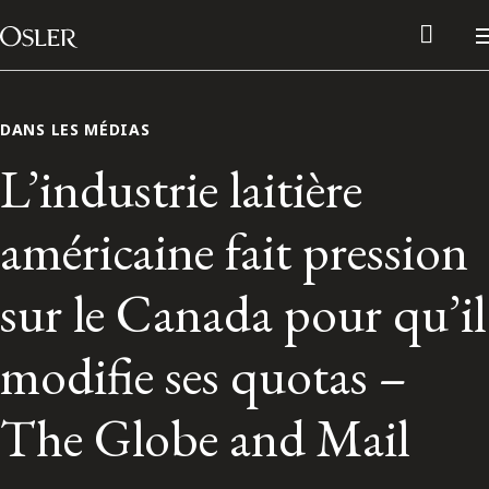
Main Navigation
Passer au contenu
DANS LES MÉDIAS
L’industrie laitière
américaine fait pression
sur le Canada pour qu’il
modifie ses quotas –
Réseau des anciens d’Osler
The Globe and Mail
Contactez-nous