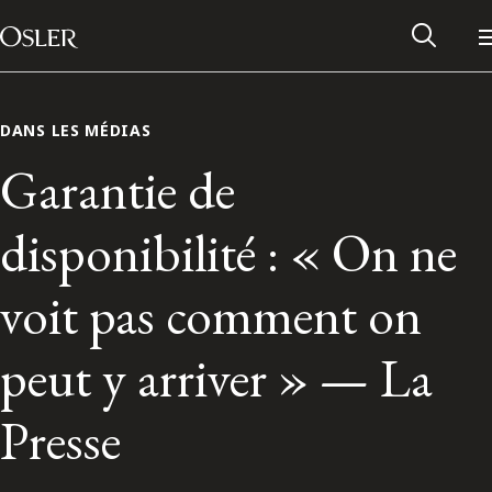
Main Navigation
Passer au contenu
DANS LES MÉDIAS
Garantie de
disponibilité : « On ne
voit pas comment on
peut y arriver » — La
Réseau des anciens d’Osler
Presse
Contactez-nous