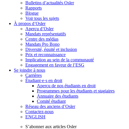
Bulletins d’actualités Osler
Rapports
Blogue
Voir tous les sujets
À propos d’Osler
Aperçu d’Osler
Mandats représentatifs
Centre des médias
Mandats Pro Bono
Diversité, équité et inclusion
Prix ​​et reconnaissance
Implication au sein de la communauté
Engagement en faveur de l’ESG
Se joindre à nous
Carrières
Étudiant·e·s en droit
Aperçu de nos étudiants en droit
Programmes pour les étudiants et stagiaires
Annuaire des étudiants
Comité étudiant
Réseau des anciens d’Osler
Contactez-nous
ENGLISH
S’abonner aux articles Osler