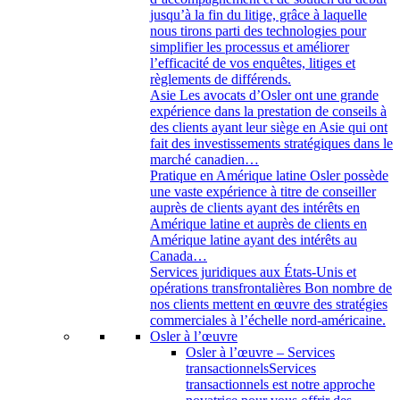
jusqu’à la fin du litige, grâce à laquelle
nous tirons parti des technologies pour
simplifier les processus et améliorer
l’efficacité de vos enquêtes, litiges et
règlements de différends.
Asie
Les avocats d’Osler ont une grande
expérience dans la prestation de conseils à
des clients ayant leur siège en Asie qui ont
fait des investissements stratégiques dans le
marché canadien…
Pratique en Amérique latine
Osler possède
une vaste expérience à titre de conseiller
auprès de clients ayant des intérêts en
Amérique latine et auprès de clients en
Amérique latine ayant des intérêts au
Canada…
Services juridiques aux États-Unis et
opérations transfrontalières
Bon nombre de
nos clients mettent en œuvre des stratégies
commerciales à l’échelle nord-américaine.
Osler à l’œuvre
Osler à l’œuvre – Services
transactionnels
Services
transactionnels est notre approche