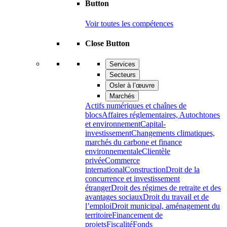
Button
Voir toutes les compétences
Close Button
Services
Secteurs
Osler à l’œuvre
Marchés
Actifs numériques et chaînes de
blocs
Affaires réglementaires, Autochtones
et environnement
Capital-
investissement
Changements climatiques,
marchés du carbone et finance
environnementale
Clientèle
privée
Commerce
international
Construction
Droit de la
concurrence et investissement
étranger
Droit des régimes de retraite et des
avantages sociaux
Droit du travail et de
l’emploi
Droit municipal, aménagement du
territoire
Financement de
projets
Fiscalité
Fonds