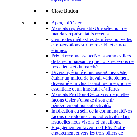
Close Button
Aperçu d’Osler
Mandats représentatifs
Une sélection de
mandats représentatifs récents.
Centre des médias
Les dernières nouvelles
et observations sur notre cabinet et nos
équipes.
Prix ​​et reconnaissance
Nous sommes fiers
de la reconnaissance que nous recevons de
nos clients et du marché.
Diversité, équité et inclusion
Chez Osler,
établir un milieu de travail véritablement
diversifié et inclusif constitue une priorité
essentielle et un impératif d’affaires.
Mandats Pro Bono
Découvrez de quelles
façons Osler s’engage à soutenir
bénévolement nos collectivités.
Implication au sein de la communauté
Nos
façons de redonner aux collectivités dans
lesquelles nous vivons et travaillons.
Engagement en faveur de l’ESG
Notre
engagement envers les trois piliers de