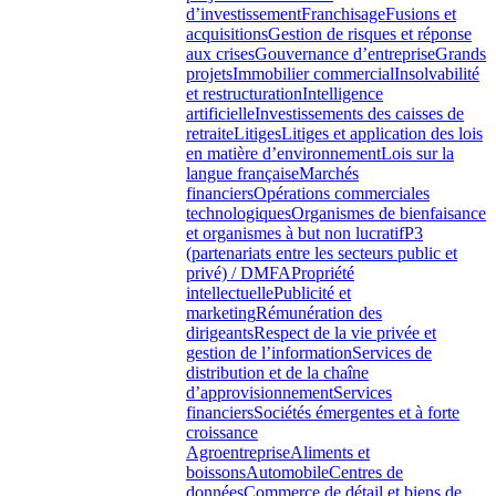
d’investissement
Franchisage
Fusions et
acquisitions
Gestion de risques et réponse
aux crises
Gouvernance d’entreprise
Grands
projets
Immobilier commercial
Insolvabilité
et restructuration
Intelligence
artificielle
Investissements des caisses de
retraite
Litiges
Litiges et application des lois
en matière d’environnement
Lois sur la
langue française
Marchés
financiers
Opérations commerciales
technologiques
Organismes de bienfaisance
et organismes à but non lucratif
P3
(partenariats entre les secteurs public et
privé) / DMFA
Propriété
intellectuelle
Publicité et
marketing
Rémunération des
dirigeants
Respect de la vie privée et
gestion de l’information
Services de
distribution et de la chaîne
d’approvisionnement
Services
financiers
Sociétés émergentes et à forte
croissance
Agroentreprise
Aliments et
boissons
Automobile
Centres de
données
Commerce de détail et biens de