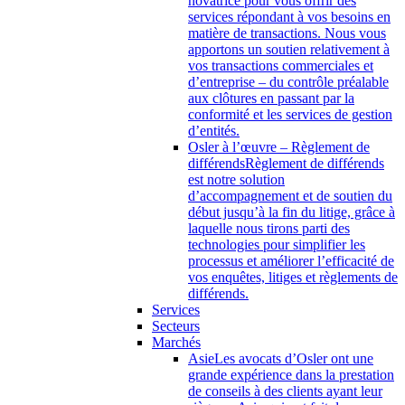
novatrice pour vous offrir des
services répondant à vos besoins en
matière de transactions. Nous vous
apportons un soutien relativement à
vos transactions commerciales et
d’entreprise – du contrôle préalable
aux clôtures en passant par la
conformité et les services de gestion
d’entités.
Osler à l’œuvre – Règlement de
différends
Règlement de différends
est notre solution
d’accompagnement et de soutien du
début jusqu’à la fin du litige, grâce à
laquelle nous tirons parti des
technologies pour simplifier les
processus et améliorer l’efficacité de
vos enquêtes, litiges et règlements de
différends.
Services
Secteurs
Marchés
Asie
Les avocats d’Osler ont une
grande expérience dans la prestation
de conseils à des clients ayant leur