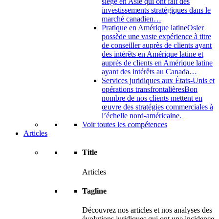
siège en Asie qui ont fait des
investissements stratégiques dans le
marché canadien…
Pratique en Amérique latine
Osler
possède une vaste expérience à titre
de conseiller auprès de clients ayant
des intérêts en Amérique latine et
auprès de clients en Amérique latine
ayant des intérêts au Canada…
Services juridiques aux États-Unis et
opérations transfrontalières
Bon
nombre de nos clients mettent en
œuvre des stratégies commerciales à
l’échelle nord-américaine.
Voir toutes les compétences
Articles
Title
Articles
Tagline
Découvrez nos articles et nos analyses des
évolutions juridiques qui ont une incidence