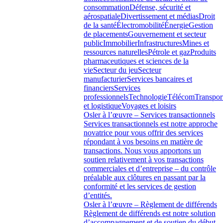
consommation
Défense, sécurité et
aérospatiale
Divertissement et médias
Droit
de la santé
Électromobilité
Énergie
Gestion
de placements
Gouvernement et secteur
public
Immobilier
Infrastructures
Mines et
ressources naturelles
Pétrole et gaz
Produits
pharmaceutiques et sciences de la
vie
Secteur du jeu
Secteur
manufacturier
Services bancaires et
financiers
Services
professionnels
Technologie
Télécom
Transpor
et logistique
Voyages et loisirs
Osler à l’œuvre – Services transactionnels
Services transactionnels est notre approche
novatrice pour vous offrir des services
répondant à vos besoins en matière de
transactions. Nous vous apportons un
soutien relativement à vos transactions
commerciales et d’entreprise – du contrôle
préalable aux clôtures en passant par la
conformité et les services de gestion
d’entités.
Osler à l’œuvre – Règlement de différends
Règlement de différends est notre solution
d’accompagnement et de soutien du début