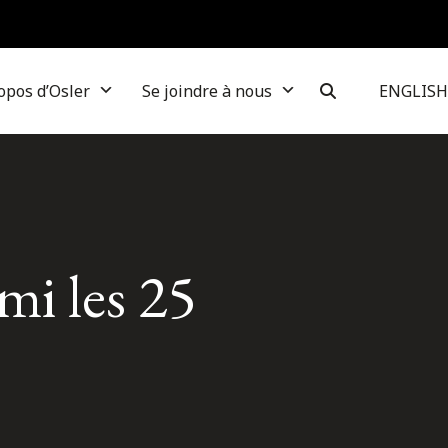
opos d’Osler
Se joindre à nous
ENGLISH
i les 25