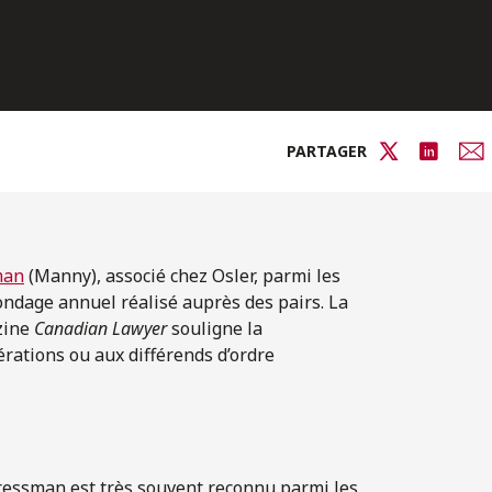
PARTAGER
man
(Manny), associé chez Osler, parmi les
sondage annuel réalisé auprès des pairs. La
azine
Canadian Lawyer
souligne la
érations ou aux différends d’ordre
essman est très souvent reconnu parmi les