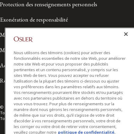
Protection des renseignements personnels
Exonération de responsabilité
Modalités de prestation de services
Modalités d'utilisation
Nous utilisons des témoins (cookies) pour activer des
fonctionnalités essentielles de notre site Web, pour améliorer
notre site Web et pour vous proposer des publicités
Accessibilité
pertinentes et un contenu personnalisé, y compris sur les
sites Web de tiers. Vous pouvez accepter ou refuser
Relations avec les médias
l’utilisation de la plupart des témoins ci-dessous ou ajuster
vos préférences dans les paramètres relatifs aux témoins.
Vos renseignements pourraient être stockés et/ou partagés
avec nos partenaires publicitaires en dehors du territoire où
vous vous trouvez. Pour plus de renseignements sur la
© 2026 Osler, Hoskin & Harcourt S.E.N.C.R.L./s.r.l.
manière dont nous gérons les renseignements personnels,
Tous droits réservés
de même que sur vos droits, qu’il s’agisse de votre droit
Toronto | Montréal | Calgary | Vancouver | Ottawa | New York
d’accéder à vos renseignements personnels, votre droit de
les corriger ou votre droit de retirer votre consentement,
veuillez consulter notre
politique de confidentialité.