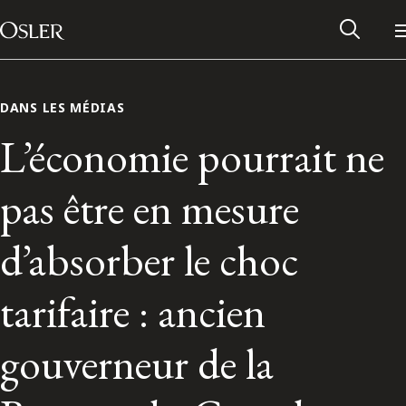
Main Navigation
Passer au contenu
DANS LES MÉDIAS
L’économie pourrait ne
pas être en mesure
d’absorber le choc
tarifaire : ancien
Réseau des anciens d’Osler
gouverneur de la
Contactez-nous