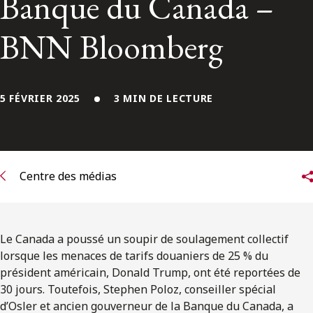
Banque du Canada –
ENGLISH
BNN Bloomberg
S’abonner aux articles Osler
S’abonner
5 FÉVRIER 2025
3 MIN DE LECTURE
Centre des médias
Le Canada a poussé un soupir de soulagement collectif
lorsque les menaces de tarifs douaniers de 25 % du
président américain, Donald Trump, ont été reportées de
30 jours. Toutefois, Stephen Poloz, conseiller spécial
d’Osler et ancien gouverneur de la Banque du Canada, a