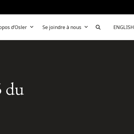
opos d’Osler
Se joindre à nous
ENGLISH
5 du