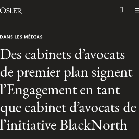
Main Navigation
Passer au contenu
DANS LES MÉDIAS
Des cabinets d’avocats
de premier plan signent
l’Engagement en tant
que cabinet d’avocats de
Réseau des anciens d’Osler
l’initiative BlackNorth
Contactez-nous