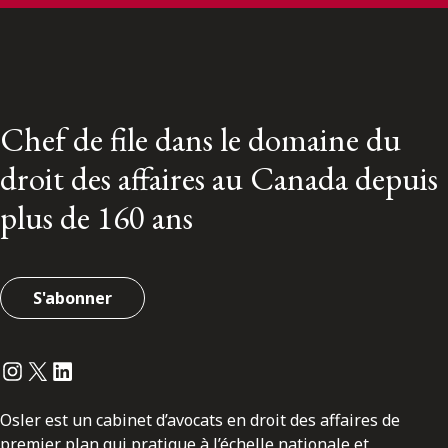
Chef de file dans le domaine du
droit des affaires au Canada depuis
plus de 160 ans
S'abonner
Instagram
Twitter
LinkedIn
Osler est un cabinet d’avocats en droit des affaires de
premier plan qui pratique à l’échelle nationale et