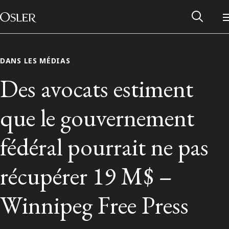
Main Navigation
Passer au contenu
DANS LES MÉDIAS
Des avocats estiment
que le gouvernement
fédéral pourrait ne pas
récupérer 19 M$ –
Réseau des anciens d’Osler
Winnipeg Free Press
Contactez-nous