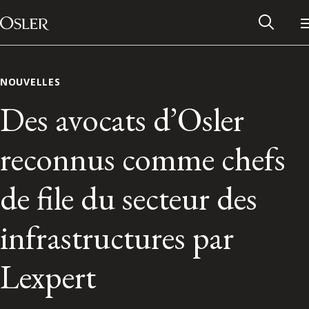
Main Navigation
Passer au contenu
NOUVELLES
Des avocats d’Osler
reconnus comme chefs
de file du secteur des
infrastructures par
Réseau des anciens d’Osler
Lexpert
Contactez-nous