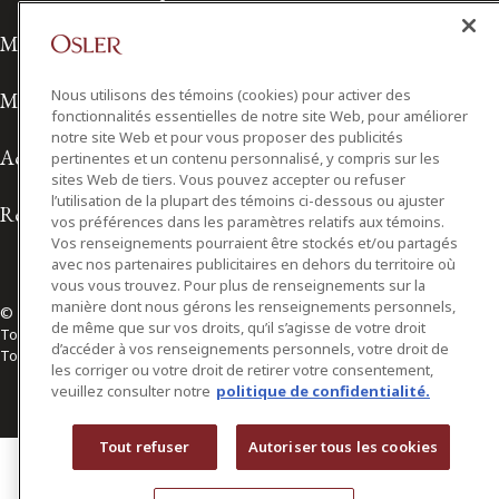
Modalités de prestation de services
Nous utilisons des témoins (cookies) pour activer des
Modalités d'utilisation
fonctionnalités essentielles de notre site Web, pour améliorer
notre site Web et pour vous proposer des publicités
Accessibilité
pertinentes et un contenu personnalisé, y compris sur les
sites Web de tiers. Vous pouvez accepter ou refuser
l’utilisation de la plupart des témoins ci-dessous ou ajuster
Relations avec les médias
vos préférences dans les paramètres relatifs aux témoins.
Vos renseignements pourraient être stockés et/ou partagés
avec nos partenaires publicitaires en dehors du territoire où
vous vous trouvez. Pour plus de renseignements sur la
manière dont nous gérons les renseignements personnels,
© 2026 Osler, Hoskin & Harcourt S.E.N.C.R.L./s.r.l.
de même que sur vos droits, qu’il s’agisse de votre droit
Tous droits réservés
d’accéder à vos renseignements personnels, votre droit de
Toronto | Montréal | Calgary | Vancouver | Ottawa | New York
les corriger ou votre droit de retirer votre consentement,
veuillez consulter notre
politique de confidentialité.
Tout refuser
Autoriser tous les cookies