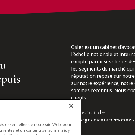
Osler est un cabinet d’avoca
l’échelle nationale et inter
du
compte parmi ses clients des
les segments de marché qui 
epuis
réputation repose sur notre 
sur notre expérience, notre
sommes reconnus. Nous croyo
clients.
Protection des
renseignements personnels
tés essentielles de notre site Web, pour
tinentes et un contenu personnalisé, y