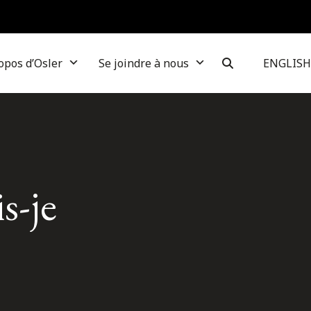
opos d’Osler
Se joindre à nous
ENGLISH
s-je