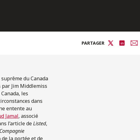
PARTAGER
our suprême du Canada
s par Jim Middlemiss
 Canada, les
 circonstances dans
une entente au
d Jamal
, associé
ns l’article de
Listed
,
a, Compagnie
 de la portée et de