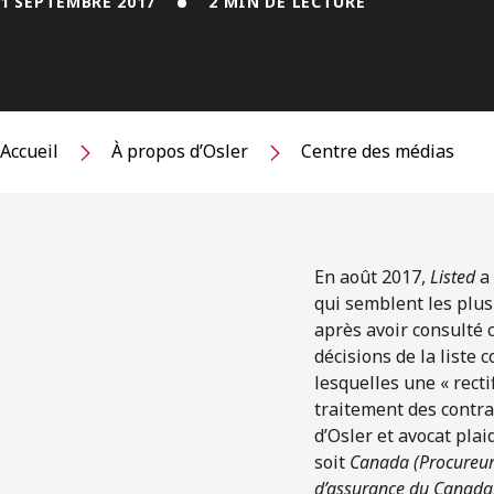
1 SEPTEMBRE 2017
2 MIN DE LECTURE
Accueil
À propos d’Osler
Centre des médias
En août 2017,
Listed
a 
qui semblent les plus
après avoir consulté 
décisions de la liste 
lesquelles une « rect
traitement des contra
d’Osler et avocat plai
soit
Canada (Procureur
d’assurance du Canada