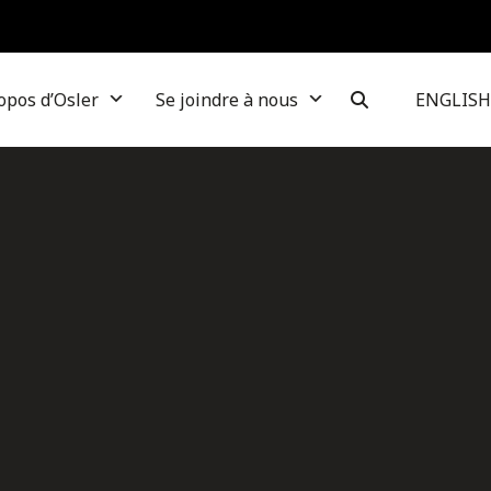
opos d’Osler
Se joindre à nous
ENGLISH