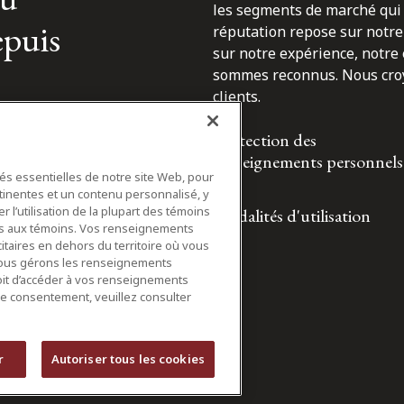
les segments de marché qui 
epuis
réputation repose sur notre 
sur notre expérience, notre
sommes reconnus. Nous croyo
clients.
Protection des
renseignements personnels
tés essentielles de notre site Web, pour
tinentes et un contenu personnalisé, y
 l’utilisation de la plupart des témoins
Modalités d'utilisation
ifs aux témoins. Vos renseignements
itaires en dehors du territoire où vous
nous gérons les renseignements
roit d’accéder à vos renseignements
tre consentement, veuillez consulter
r
Autoriser tous les cookies