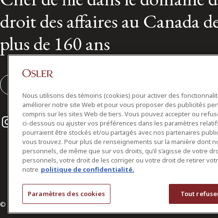
droit des affaires au Canada d
plus de 160 ans
S'abonner
Nous utilisons des témoins (cookies) pour activer des fonctionnali
améliorer notre site Web et pour vous proposer des publicités per
compris sur les sites Web de tiers. Vous pouvez accepter ou refuser
Instagram
Twitter
LinkedIn
ci-dessous ou ajuster vos préférences dans les paramètres relat
pourraient être stockés et/ou partagés avec nos partenaires public
vous trouvez. Pour plus de renseignements sur la manière dont 
personnels, de même que sur vos droits, qu’il s’agisse de votre d
personnels, votre droit de les corriger ou votre droit de retirer vo
notre
politique de confidentialité.
Paramètres des cookies
Tout refuse
© 2026 Osler, Hoskin & Harcourt S.E.N.C.R.L./s.r.l.
Tous droits réservés