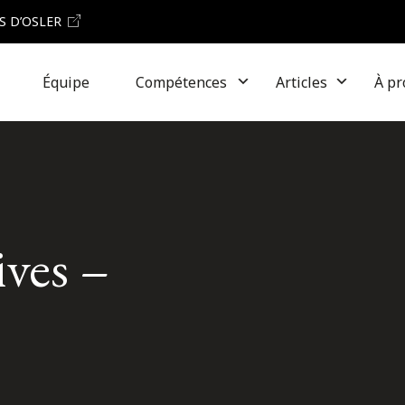
S D’OSLER
Équipe
Compétences
Articles
À pr
ives –