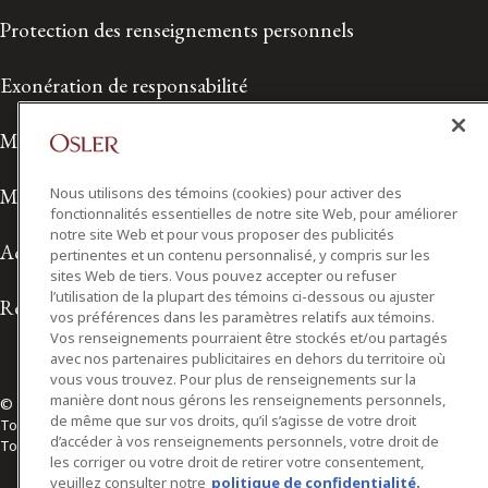
Protection des renseignements personnels
Exonération de responsabilité
Modalités de prestation de services
Modalités d'utilisation
Nous utilisons des témoins (cookies) pour activer des
fonctionnalités essentielles de notre site Web, pour améliorer
notre site Web et pour vous proposer des publicités
Accessibilité
pertinentes et un contenu personnalisé, y compris sur les
sites Web de tiers. Vous pouvez accepter ou refuser
l’utilisation de la plupart des témoins ci-dessous ou ajuster
Relations avec les médias
vos préférences dans les paramètres relatifs aux témoins.
Vos renseignements pourraient être stockés et/ou partagés
avec nos partenaires publicitaires en dehors du territoire où
vous vous trouvez. Pour plus de renseignements sur la
manière dont nous gérons les renseignements personnels,
© 2026 Osler, Hoskin & Harcourt S.E.N.C.R.L./s.r.l.
de même que sur vos droits, qu’il s’agisse de votre droit
Tous droits réservés
d’accéder à vos renseignements personnels, votre droit de
Toronto | Montréal | Calgary | Vancouver | Ottawa | New York
les corriger ou votre droit de retirer votre consentement,
veuillez consulter notre
politique de confidentialité.