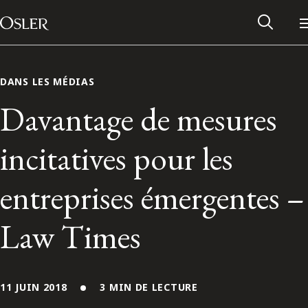
Main Navigation
Passer au contenu
DANS LES MÉDIAS
Davantage de mesures
incitatives pour les
entreprises émergentes –
Law Times
Réseau des anciens d’Osler
Contactez-nous
11 JUIN 2018
3 MIN DE LECTURE