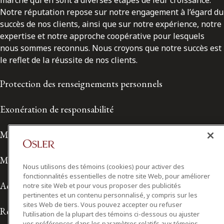
Notre réputation repose sur notre engagement à l’égard du
succès de nos clients, ainsi que sur notre expérience, notre
expertise et notre approche coopérative pour lesquels
nous sommes reconnus. Nous croyons que notre succès est
le reflet de la réussite de nos clients.
Protection des renseignements personnels
Exonération de responsabilité
Modalités de prestation de services
Modalités d'utilisation
Nous utilisons des témoins (cookies) pour activer des
fonctionnalités essentielles de notre site Web, pour améliorer
Accessibilité
notre site Web et pour vous proposer des publicités
pertinentes et un contenu personnalisé, y compris sur les
sites Web de tiers. Vous pouvez accepter ou refuser
Relations avec les médias
l’utilisation de la plupart des témoins ci-dessous ou ajuster
vos préférences dans les paramètres relatifs aux témoins.