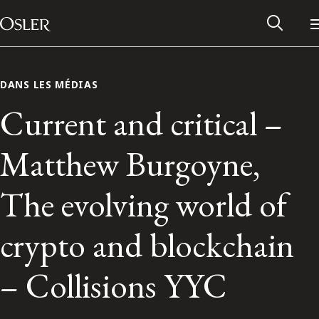
Main Navigation
Passer au contenu
DANS LES MÉDIAS
Current and critical –
Matthew Burgoyne,
The evolving world of
crypto and blockchain
Réseau des anciens d’Osler
– Collisions YYC
Contactez-nous