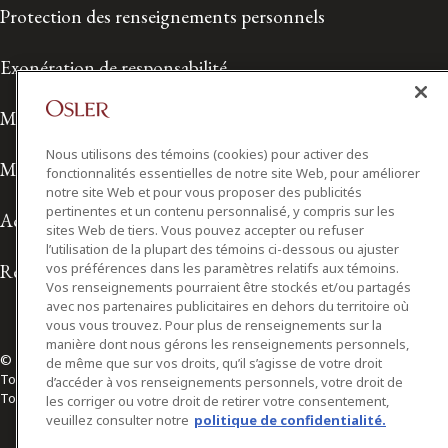
Protection des renseignements personnels
Exonération de responsabilité
Modalités de prestation de services
Nous utilisons des témoins (cookies) pour activer des
Modalités d'utilisation
fonctionnalités essentielles de notre site Web, pour améliorer
notre site Web et pour vous proposer des publicités
pertinentes et un contenu personnalisé, y compris sur les
Accessibilité
sites Web de tiers. Vous pouvez accepter ou refuser
l’utilisation de la plupart des témoins ci-dessous ou ajuster
Relations avec les médias
vos préférences dans les paramètres relatifs aux témoins.
Vos renseignements pourraient être stockés et/ou partagés
avec nos partenaires publicitaires en dehors du territoire où
vous vous trouvez. Pour plus de renseignements sur la
manière dont nous gérons les renseignements personnels,
© 2026 Osler, Hoskin & Harcourt S.E.N.C.R.L./s.r.l.
de même que sur vos droits, qu’il s’agisse de votre droit
Tous droits réservés
d’accéder à vos renseignements personnels, votre droit de
Toronto | Montréal | Calgary | Vancouver | Ottawa | New York
les corriger ou votre droit de retirer votre consentement,
veuillez consulter notre
politique de confidentialité.