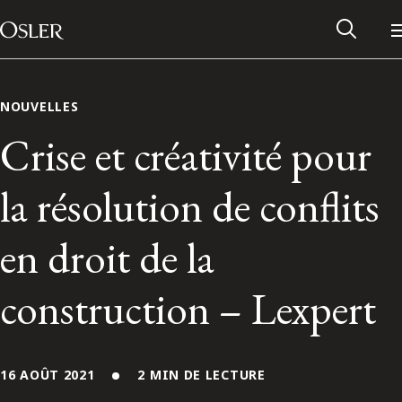
Main Navigation
Passer au contenu
NOUVELLES
Crise et créativité pour
la résolution de conflits
en droit de la
construction – Lexpert
Réseau des anciens d’Osler
Contactez-nous
16 AOÛT 2021
2 MIN DE LECTURE