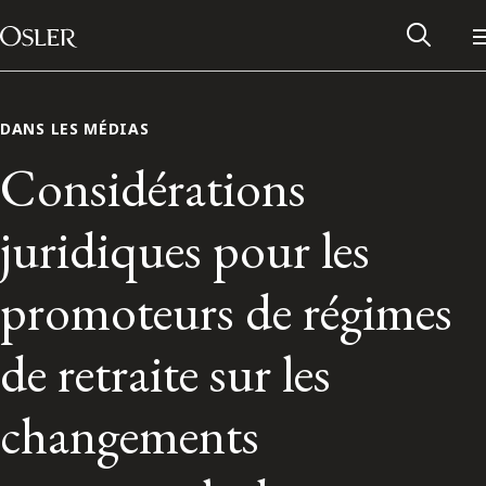
Main Navigation
Passer au contenu
DANS LES MÉDIAS
Considérations
juridiques pour les
promoteurs de régimes
de retraite sur les
Réseau des anciens d’Osler
changements
Contactez-nous