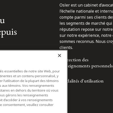
Osler est un cabinet d’avoca
l’échelle nationale et inter
du
compte parmi ses clients des
les segments de marché qui 
epuis
réputation repose sur notre 
sur notre expérience, notre
sommes reconnus. Nous croyo
clients.
Protection des
renseignements personnels
tés essentielles de notre site Web, pour
tinentes et un contenu personnalisé, y
Modalités d'utilisation
 l’utilisation de la plupart des témoins
ifs aux témoins. Vos renseignements
itaires en dehors du territoire où vous
nous gérons les renseignements
roit d’accéder à vos renseignements
tre consentement, veuillez consulter