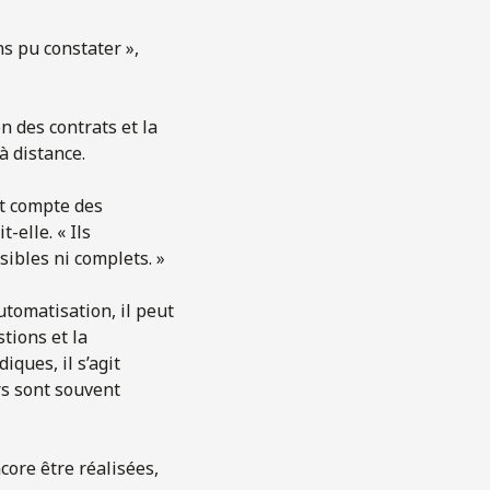
ns pu constater »,
n des contrats et la
à distance.
nt compte des
-elle. « Ils
sibles ni complets. »
automatisation, il peut
tions et la
iques, il s’agit
rs sont souvent
core être réalisées,