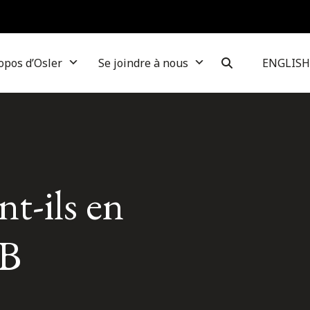
opos d’Osler
Se joindre à nous
ENGLISH
t-ils en
DB