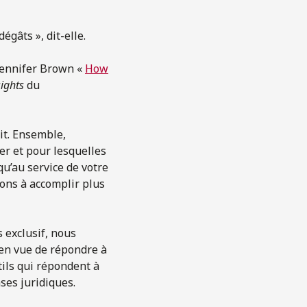
égâts », dit-elle.
 Jennifer Brown «
How
ights
du
oit. Ensemble,
ler et pour lesquelles
qu’au service de votre
dons à accomplir plus
s exclusif, nous
s en vue de répondre à
tils qui répondent à
ses juridiques.