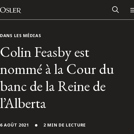
Main Navigation
Passer au contenu
DANS LES MÉDIAS
Colin Feasby est
nommé à la Cour du
banc de la Reine de
l’Alberta
Réseau des anciens d’Osler
Contactez-nous
6 AOÛT 2021
2 MIN DE LECTURE