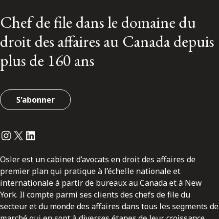
Chef de file dans le domaine du
droit des affaires au Canada depuis
plus de 160 ans
S'abonner
Instagram
Twitter
LinkedIn
Osler est un cabinet d’avocats en droit des affaires de
premier plan qui pratique à l’échelle nationale et
internationale à partir de bureaux au Canada et à New
York. Il compte parmi ses clients des chefs de file du
secteur et du monde des affaires dans tous les segments de
marché qui en sont à diverses étapes de leur croissance.