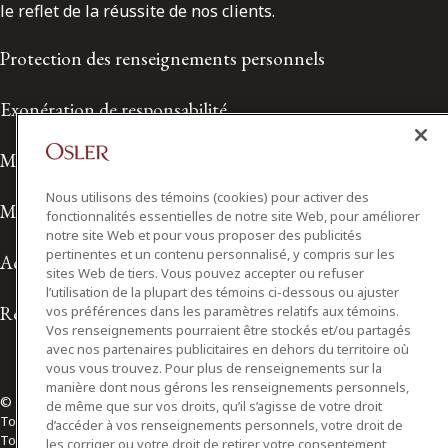
le reflet de la réussite de nos clients.
Protection des renseignements personnels
Exonération de responsabilité
Modalités de prestation de services
Nous utilisons des témoins (cookies) pour activer des
Modalités d'utilisation
fonctionnalités essentielles de notre site Web, pour améliorer
notre site Web et pour vous proposer des publicités
pertinentes et un contenu personnalisé, y compris sur les
Accessibilité
sites Web de tiers. Vous pouvez accepter ou refuser
l’utilisation de la plupart des témoins ci-dessous ou ajuster
Relations avec les médias
vos préférences dans les paramètres relatifs aux témoins.
Vos renseignements pourraient être stockés et/ou partagés
avec nos partenaires publicitaires en dehors du territoire où
vous vous trouvez. Pour plus de renseignements sur la
manière dont nous gérons les renseignements personnels,
© 2026 Osler, Hoskin & Harcourt S.E.N.C.R.L./s.r.l.
de même que sur vos droits, qu’il s’agisse de votre droit
Tous droits réservés
d’accéder à vos renseignements personnels, votre droit de
Toronto | Montréal | Calgary | Vancouver | Ottawa | New York
les corriger ou votre droit de retirer votre consentement,