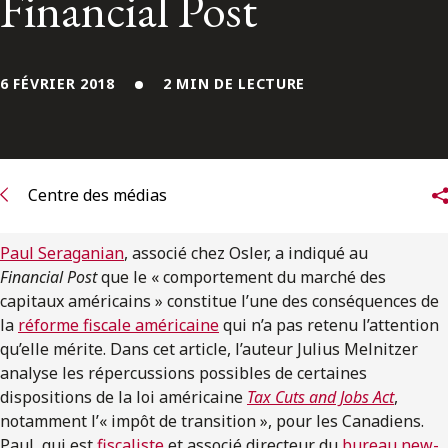
Financial Post
ENGLISH
S’abonner aux articles Osler
6 FÉVRIER 2018
2 MIN DE LECTURE
S’abonner
Centre des médias
Paul Seraganian
, associé chez Osler, a indiqué au
Financial Post
que le « comportement du marché des
capitaux américains » constitue l’une des conséquences de
la
réforme fiscale américaine
qui n’a pas retenu l’attention
qu’elle mérite. Dans cet article, l’auteur Julius Melnitzer
analyse les répercussions possibles de certaines
dispositions de la loi américaine
Tax Cuts and Jobs Act
,
notamment l’« impôt de transition », pour les Canadiens.
Paul, qui est
fiscaliste
et associé directeur du
bureau new-