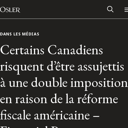
Main Navigation
Passer au contenu
DANS LES MÉDIAS
Certains Canadiens
risquent d’être assujettis
à une double imposition
en raison de la réforme
Réseau des anciens d’Osler
fiscale américaine –
Contactez-nous