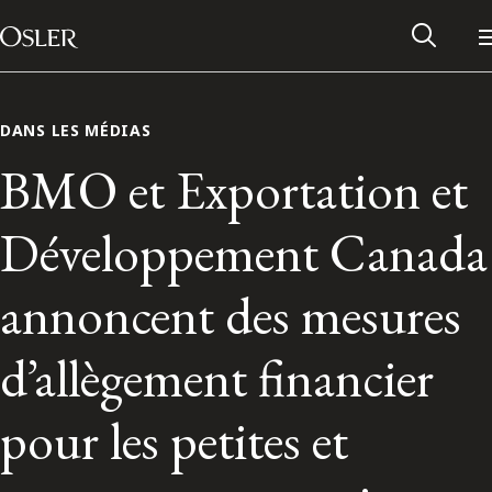
Main Navigation
Passer au contenu
DANS LES MÉDIAS
BMO et Exportation et
Développement Canada
annoncent des mesures
d’allègement financier
Réseau des anciens d’Osler
pour les petites et
Contactez-nous