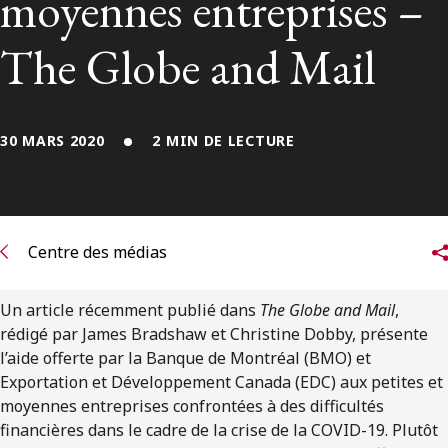
moyennes entreprises –
ENGLISH
The Globe and Mail
S’abonner aux articles Osler
S’abonner
30 MARS 2020
2 MIN DE LECTURE
Centre des médias
Un article récemment publié dans
The Globe and Mail
,
rédigé par James Bradshaw et Christine Dobby, présente
l’aide offerte par la Banque de Montréal (BMO) et
Exportation et Développement Canada (EDC) aux petites et
moyennes entreprises confrontées à des difficultés
financières dans le cadre de la crise de la COVID-19. Plutôt