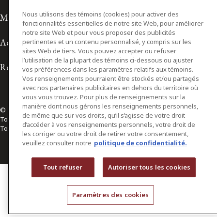
Nous utilisons des témoins (cookies) pour activer des
Modalités d'utilisation
fonctionnalités essentielles de notre site Web, pour améliorer
notre site Web et pour vous proposer des publicités
Accessibilité
pertinentes et un contenu personnalisé, y compris sur les
sites Web de tiers. Vous pouvez accepter ou refuser
l’utilisation de la plupart des témoins ci-dessous ou ajuster
Relations avec les médias
vos préférences dans les paramètres relatifs aux témoins.
Vos renseignements pourraient être stockés et/ou partagés
avec nos partenaires publicitaires en dehors du territoire où
vous vous trouvez. Pour plus de renseignements sur la
manière dont nous gérons les renseignements personnels,
© 2026 Osler, Hoskin & Harcourt S.E.N.C.R.L./s.r.l.
de même que sur vos droits, qu’il s’agisse de votre droit
Tous droits réservés
d’accéder à vos renseignements personnels, votre droit de
Toronto | Montréal | Calgary | Vancouver | Ottawa | New York
les corriger ou votre droit de retirer votre consentement,
veuillez consulter notre
politique de confidentialité.
Tout refuser
Autoriser tous les cookies
Paramètres des cookies