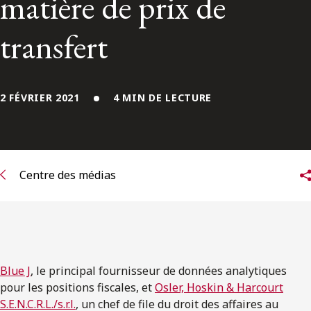
matière de prix de
ENGLISH
transfert
S’abonner aux articles Osler
S’abonner
2 FÉVRIER 2021
4 MIN DE LECTURE
Centre des médias
Blue J
, le principal fournisseur de données analytiques
pour les positions fiscales, et
Osler, Hoskin & Harcourt
S.E.N.C.R.L./s.r.l.
, un chef de file du droit des affaires au