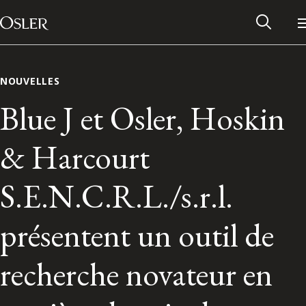
Main Navigation
Passer au contenu
NOUVELLES
Blue J et Osler, Hoskin
& Harcourt
S.E.N.C.R.L./s.r.l.
présentent un outil de
Réseau des anciens d’Osler
recherche novateur en
Contactez-nous