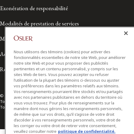
Exonération de responsabilité
Modalités de prestation de services
Modalités d'utilisation
Nous utilisons des témoins (cookies) pour activer des
Accessibilité
fonctionnalités essentielles de notre site Web, pour améliorer
notre site Web et pour vous proposer des publicités
Relations avec les médias
pertinentes et un contenu personnalisé, y compris sur les
sites Web de tiers. Vous pouvez accepter ou refuser
l’utilisation de la plupart des témoins ci-dessous ou ajuster
vos préférences dans les paramètres relatifs aux témoins.
Vos renseignements pourraient être stockés et/ou partagés
© 2026 Osler, Hoskin & Harcourt S.E.N.C.R.L./s.r.l.
avec nos partenaires publicitaires en dehors du territoire où
Tous droits réservés
vous vous trouvez. Pour plus de renseignements sur la
Toronto | Montréal | Calgary | Vancouver | Ottawa | New York
manière dont nous gérons les renseignements personnels,
de même que sur vos droits, qu’il s’agisse de votre droit
d’accéder à vos renseignements personnels, votre droit de
les corriger ou votre droit de retirer votre consentement,
veuillez consulter notre
politique de confidentialité.