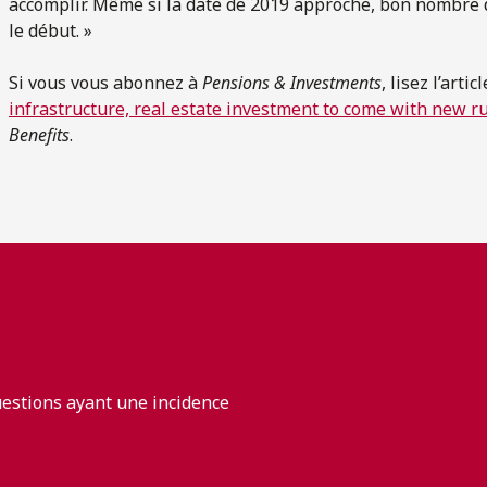
accomplir. Même si la date de 2019 approche, bon nombre 
le début. »
Si vous vous abonnez à
Pensions & Investments
, lisez l’art
infrastructure, real estate investment to come with new r
Benefits
.
uestions ayant une incidence