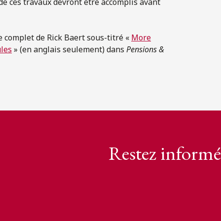
de ces travaux devront être accomplis avant
icle complet de Rick Baert sous-titré «
More
ules
» (en anglais seulement) dans
Pensions &
Restez informé