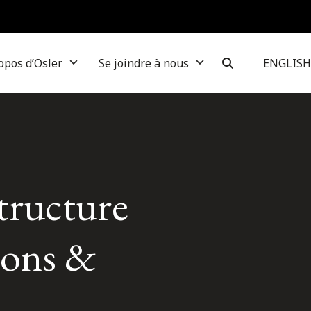
opos d’Osler
Se joindre à nous
ENGLISH
tructure
sions &