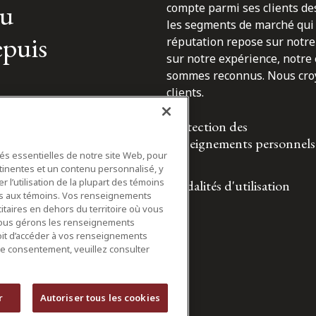
du
compte parmi ses clients des
les segments de marché qui 
epuis
réputation repose sur notre 
sur notre expérience, notre
sommes reconnus. Nous croyo
clients.
Protection des
renseignements personnels
tés essentielles de notre site Web, pour
tinentes et un contenu personnalisé, y
 l’utilisation de la plupart des témoins
Modalités d'utilisation
ifs aux témoins. Vos renseignements
itaires en dehors du territoire où vous
nous gérons les renseignements
roit d’accéder à vos renseignements
tre consentement, veuillez consulter
r
Autoriser tous les cookies