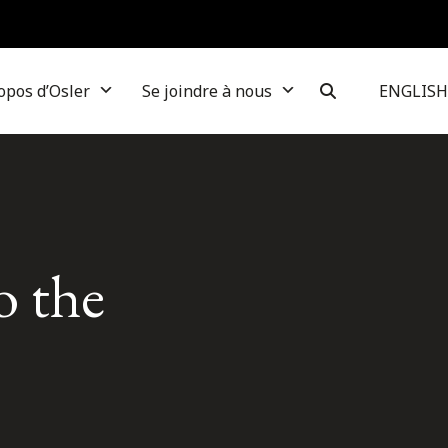
opos d’Osler
Se joindre à nous
ENGLISH
o the