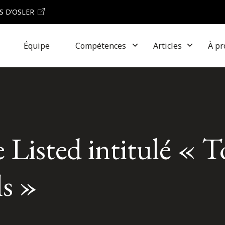
S D’OSLER
Équipe
Compétences
Articles
À pr
 Listed intitulé « T
ls »