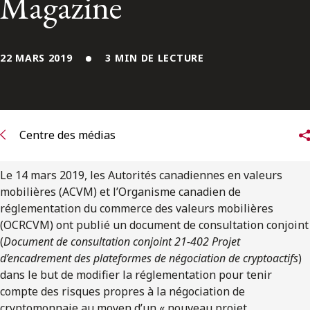
Magazine
ENGLISH
S’abonner aux articles Osler
22 MARS 2019
3 MIN DE LECTURE
S’abonner
Centre des médias
Le 14 mars 2019, les Autorités canadiennes en valeurs
mobilières (ACVM) et l’Organisme canadien de
réglementation du commerce des valeurs mobilières
(OCRCVM) ont publié un document de consultation conjoint
(
Document de consultation conjoint 21-402 Projet
d’encadrement des plateformes de négociation de cryptoactifs
)
dans le but de modifier la réglementation pour tenir
compte des risques propres à la négociation de
cryptomonnaie au moyen d’un « nouveau projet