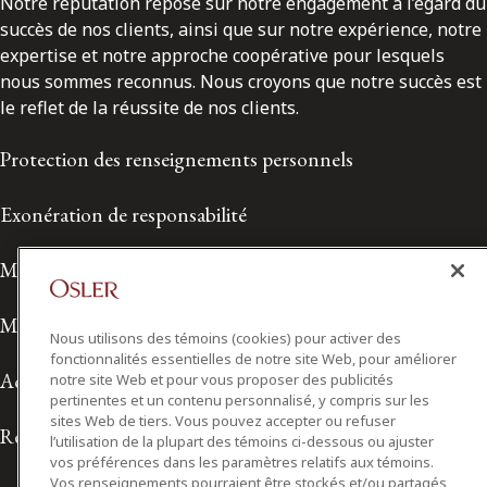
Notre réputation repose sur notre engagement à l’égard du
succès de nos clients, ainsi que sur notre expérience, notre
expertise et notre approche coopérative pour lesquels
nous sommes reconnus. Nous croyons que notre succès est
le reflet de la réussite de nos clients.
Protection des renseignements personnels
Exonération de responsabilité
Modalités de prestation de services
Modalités d'utilisation
Nous utilisons des témoins (cookies) pour activer des
fonctionnalités essentielles de notre site Web, pour améliorer
Accessibilité
notre site Web et pour vous proposer des publicités
pertinentes et un contenu personnalisé, y compris sur les
sites Web de tiers. Vous pouvez accepter ou refuser
Relations avec les médias
l’utilisation de la plupart des témoins ci-dessous ou ajuster
vos préférences dans les paramètres relatifs aux témoins.
Vos renseignements pourraient être stockés et/ou partagés