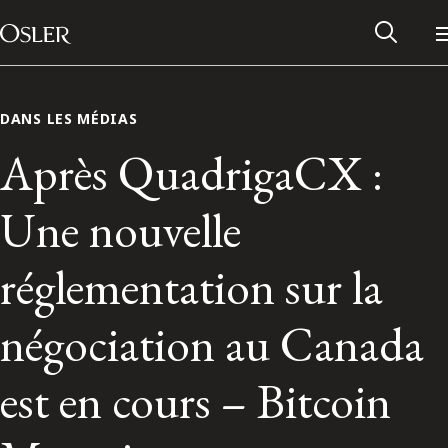
Main Navigation
Passer au contenu
DANS LES MÉDIAS
Après QuadrigaCX :
Une nouvelle
réglementation sur la
négociation au Canada
Réseau des anciens d’Osler
est en cours – Bitcoin
Contactez-nous