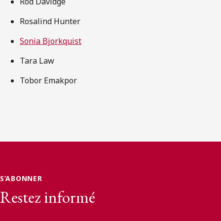
Rod Davidge
Rosalind Hunter
Sonia Bjorkquist
Tara Law
Tobor Emakpor
S’ABONNER
Restez informé