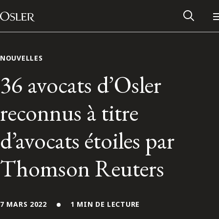
Main Navigation
Passer au contenu
NOUVELLES
36 avocats d’Osler
reconnus à titre
d’avocats étoiles par
Thomson Reuters
Réseau des anciens d’Osler
Contactez-nous
7 MARS 2022
1 MIN DE LECTURE