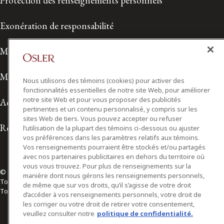
Protection des renseignements personnels
Exonération de responsabilité
Modalités de prestation de services
Modalités d'utilisation
Nous utilisons des témoins (cookies) pour activer des
fonctionnalités essentielles de notre site Web, pour améliorer
notre site Web et pour vous proposer des publicités
Accessibilité
pertinentes et un contenu personnalisé, y compris sur les
sites Web de tiers. Vous pouvez accepter ou refuser
Relations avec les médias
l’utilisation de la plupart des témoins ci-dessous ou ajuster
vos préférences dans les paramètres relatifs aux témoins.
Vos renseignements pourraient être stockés et/ou partagés
avec nos partenaires publicitaires en dehors du territoire où
vous vous trouvez. Pour plus de renseignements sur la
© 2026 Osler, Hoskin & Harcourt S.E.N.C.R.L./s.r.l.
manière dont nous gérons les renseignements personnels,
Tous droits réservés
de même que sur vos droits, qu’il s’agisse de votre droit
Toronto | Montréal | Calgary | Vancouver | Ottawa | New York
d’accéder à vos renseignements personnels, votre droit de
les corriger ou votre droit de retirer votre consentement,
veuillez consulter notre
politique de confidentialité.