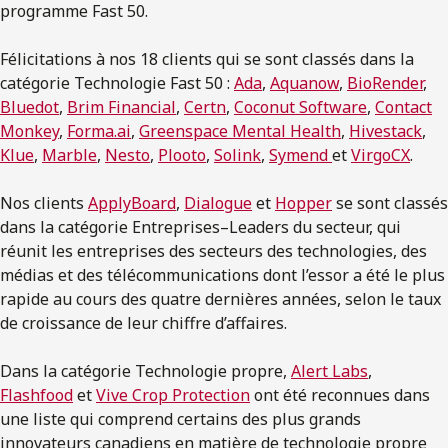
programme Fast 50.
Félicitations à nos 18 clients qui se sont classés dans la
catégorie Technologie Fast 50 :
Ada
,
Aquanow
,
BioRender
,
Bluedot
,
Brim Financial
,
Certn
,
Coconut Software
,
Contact
Monkey
,
Forma.ai
,
Greenspace Mental Health
,
Hivestack
,
Klue
,
Marble
,
Nesto
,
Plooto
,
Solink
,
Symend
et
VirgoCX
.
Nos clients
ApplyBoard
,
Dialogue
et
Hopper
se sont classés
dans la catégorie Entreprises–Leaders du secteur, qui
réunit les entreprises des secteurs des technologies, des
médias et des télécommunications dont l’essor a été le plus
rapide au cours des quatre dernières années, selon le taux
de croissance de leur chiffre d’affaires.
Dans la catégorie Technologie propre,
Alert Labs
,
Flashfood
et
Vive Crop Protection
ont été reconnues dans
une liste qui comprend certains des plus grands
innovateurs canadiens en matière de technologie propre