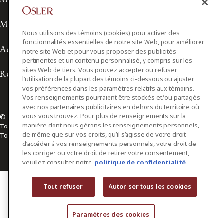
Modalités d'utilisation
Nous utilisons des témoins (cookies) pour activer des
fonctionnalités essentielles de notre site Web, pour améliorer
Accessibilité
notre site Web et pour vous proposer des publicités
pertinentes et un contenu personnalisé, y compris sur les
sites Web de tiers. Vous pouvez accepter ou refuser
Relations avec les médias
l’utilisation de la plupart des témoins ci-dessous ou ajuster
vos préférences dans les paramètres relatifs aux témoins.
Vos renseignements pourraient être stockés et/ou partagés
avec nos partenaires publicitaires en dehors du territoire où
vous vous trouvez. Pour plus de renseignements sur la
© 2026 Osler, Hoskin & Harcourt S.E.N.C.R.L./s.r.l.
manière dont nous gérons les renseignements personnels,
Tous droits réservés
de même que sur vos droits, qu’il s’agisse de votre droit
Toronto | Montréal | Calgary | Vancouver | Ottawa | New York
d’accéder à vos renseignements personnels, votre droit de
les corriger ou votre droit de retirer votre consentement,
veuillez consulter notre
politique de confidentialité.
Tout refuser
Autoriser tous les cookies
Paramètres des cookies