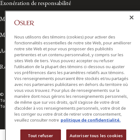
Exonération de responsabilité
Modalités de prestation de services
Modalités d'utilisation
Nous utilisons des témoins (cookies) pour activer des
fonctionnalités essentielles de notre site Web, pour améliorer
notre site Web et pour vous proposer des publicités
Accessibilité
pertinentes et un contenu personnalisé, y compris sur les
sites Web de tiers. Vous pouvez accepter ou refuser
Relations avec les médias
l’utilisation de la plupart des témoins ci-dessous ou ajuster
vos préférences dans les paramètres relatifs aux témoins.
Vos renseignements pourraient être stockés et/ou partagés
avec nos partenaires publicitaires en dehors du territoire où
vous vous trouvez. Pour plus de renseignements sur la
© 2026 Osler, Hoskin & Harcourt S.E.N.C.R.L./s.r.l.
manière dont nous gérons les renseignements personnels,
Tous droits réservés
de même que sur vos droits, qu’il s’agisse de votre droit
Toronto | Montréal | Calgary | Vancouver | Ottawa | New York
d’accéder à vos renseignements personnels, votre droit de
les corriger ou votre droit de retirer votre consentement,
veuillez consulter notre
politique de confidentialité.
Tout refuser
Autoriser tous les cookies