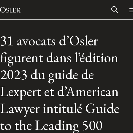
Main Navigation
Passer au contenu
31 avocats d’Osler
figurent dans l’édition
2023 du guide de
Lexpert et d’American
Lawyer intitulé Guide
Réseau des anciens d’Osler
to the Leading 500
Contactez-nous