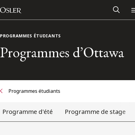
Main Navigation
Passer au contenu
PROGRAMMES ÉTUDIANTS
Programmes d’Ottawa
Programmes étudiants
Programme d'été
Programme de stage
Réseau des anciens d’Osler
Contactez-nous