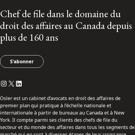
Chef de file dans le domaine du
droit des affaires au Canada depuis
plus de 160 ans
S'abonner
Instagram
Twitter
LinkedIn
Osler est un cabinet d’avocats en droit des affaires de
premier plan qui pratique à l’échelle nationale et
internationale à partir de bureaux au Canada et à New
York. Il compte parmi ses clients des chefs de file du
secteur et du monde des affaires dans tous les segments de
marché qui en sont à diverses étapes de leur croissance.