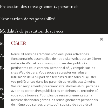
Protection des renseignements personnels
Exonération de responsabilité
Modalités de prestation de services
Modalités d'utilisation
Nous utilisons des témoins (cookies) pour activer des
Accessibilité
fonctionnalités essentielles de notre site Web, pour améliorer
notre site Web et pour vous proposer des publicités
Relations avec les médias
pertinentes et un contenu personnalisé, y compris sur les
sites Web de tiers. Vous pouvez accepter ou refuser
l’utilisation de la plupart des témoins ci-dessous ou ajuster
vos préférences dans les paramètres relatifs aux témoins.
Vos renseignements pourraient être stockés et/ou partagés
© 2026 Osler, Hoskin & Harcourt S.E.N.C.R.L./s.r.l.
avec nos partenaires publicitaires en dehors du territoire où
Tous droits réservés
vous vous trouvez. Pour plus de renseignements sur la
Toronto | Montréal | Calgary | Vancouver | Ottawa | New York
manière dont nous gérons les renseignements personnels,
de même que sur vos droits, qu’il s’agisse de votre droit