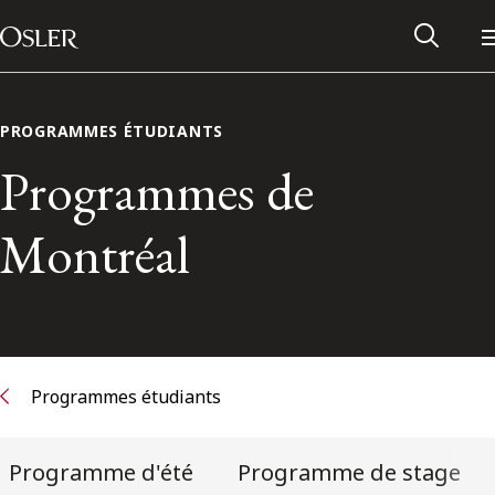
Main Navigation
Passer au contenu
PROGRAMMES ÉTUDIANTS
Programmes de
Montréal
Programmes étudiants
Réseau des anciens d’Osler
Contactez-nous
Programme d'été
Programme de stage