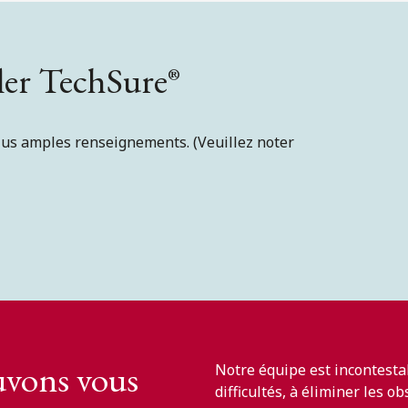
ler TechSure
®
plus amples renseignements. (Veuillez noter
vons vous
Notre équipe est incontesta
difficultés, à éliminer les o