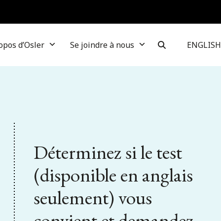
opos d’Osler
Se joindre à nous
ENGLISH
Déterminez si le test
(disponible en anglais
seulement) vous
convient et demandez