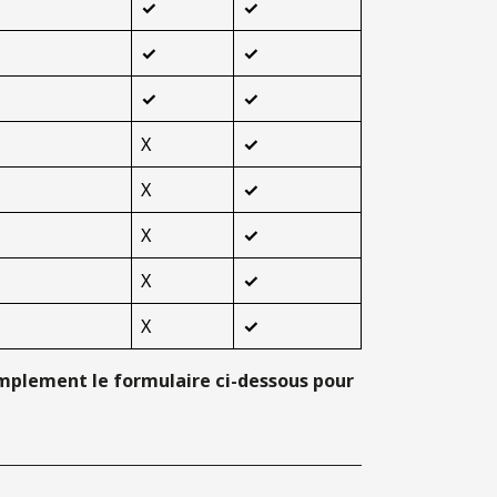
✓
✓
✓
✓
✓
✓
X
✓
X
✓
X
✓
X
✓
X
✓
simplement le formulaire ci-dessous pour