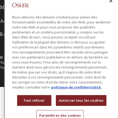
Modalités d'utilisation
Nous utilisons des témoins (cookies) pour activer des
Accessibilité
fonctionnalités essentielles de notre site Web, pour améliorer
notre site Web et pour vous proposer des publicités
pertinentes et un contenu personnalisé, y compris sur les
Relations avec les médias
sites Web de tiers. Vous pouvez accepter ou refuser
l’utilisation de la plupart des témoins ci-dessous ou ajuster
vos préférences dans les paramètres relatifs aux témoins.
Vos renseignements pourraient être stockés et/ou partagés
avec nos partenaires publicitaires en dehors du territoire où
© 2026 Osler, Hoskin & Harcourt S.E.N.C.R.L./s.r.l.
vous vous trouvez. Pour plus de renseignements sur la
Tous droits réservés
manière dont nous gérons les renseignements personnels,
Toronto | Montréal | Calgary | Vancouver | Ottawa | New York
de même que sur vos droits, qu’il s’agisse de votre droit
d’accéder à vos renseignements personnels, votre droit de
les corriger ou votre droit de retirer votre consentement,
veuillez consulter notre
politique de confidentialité.
Tout refuser
Autoriser tous les cookies
Paramètres des cookies