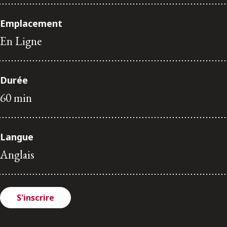
ENGLISH
Emplacement
En Ligne
S’abonner aux articles Osler
S’abonner
Durée
60 min
Langue
Anglais
S'inscrire