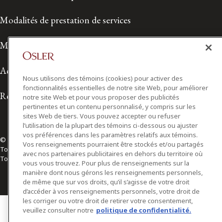
Modalités de prestation de services
Modalités d'utilisation
Accessibilité
Nous utilisons des témoins (cookies) pour activer des
fonctionnalités essentielles de notre site Web, pour améliorer
Relations avec les médias
notre site Web et pour vous proposer des publicités
pertinentes et un contenu personnalisé, y compris sur les
sites Web de tiers. Vous pouvez accepter ou refuser
l’utilisation de la plupart des témoins ci-dessous ou ajuster
vos préférences dans les paramètres relatifs aux témoins.
© 2026 Osler, Hoskin & Harcourt S.E.N.C.R.L./s.r.l.
Vos renseignements pourraient être stockés et/ou partagés
Tous droits réservés
avec nos partenaires publicitaires en dehors du territoire où
Toronto | Montréal | Calgary | Vancouver | Ottawa | New York
vous vous trouvez. Pour plus de renseignements sur la
manière dont nous gérons les renseignements personnels,
de même que sur vos droits, qu’il s’agisse de votre droit
d’accéder à vos renseignements personnels, votre droit de
les corriger ou votre droit de retirer votre consentement,
veuillez consulter notre
politique de confidentialité.