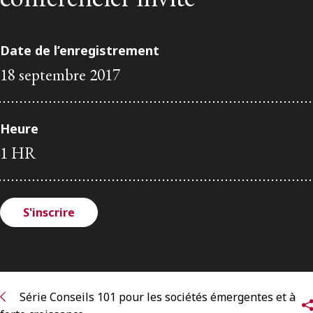
ENGLISH
Date de l’enregistrement
S’abonner aux articles Osler
18 septembre 2017
S’abonner
Heure
1 HR
S'inscrire
Série Conseils 101 pour les sociétés émergentes et à