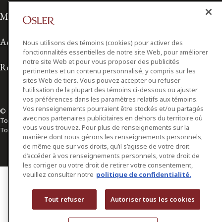
Modalités d'utilisation
Accessibilité
Nous utilisons des témoins (cookies) pour activer des
fonctionnalités essentielles de notre site Web, pour améliorer
notre site Web et pour vous proposer des publicités
Relations avec les médias
pertinentes et un contenu personnalisé, y compris sur les
sites Web de tiers. Vous pouvez accepter ou refuser
l’utilisation de la plupart des témoins ci-dessous ou ajuster
vos préférences dans les paramètres relatifs aux témoins.
Vos renseignements pourraient être stockés et/ou partagés
© 2026 Osler, Hoskin & Harcourt S.E.N.C.R.L./s.r.l.
avec nos partenaires publicitaires en dehors du territoire où
Tous droits réservés
vous vous trouvez. Pour plus de renseignements sur la
Toronto | Montréal | Calgary | Vancouver | Ottawa | New York
manière dont nous gérons les renseignements personnels,
de même que sur vos droits, qu’il s’agisse de votre droit
d’accéder à vos renseignements personnels, votre droit de
les corriger ou votre droit de retirer votre consentement,
veuillez consulter notre
politique de confidentialité.
Tout refuser
Autoriser tous les cookies