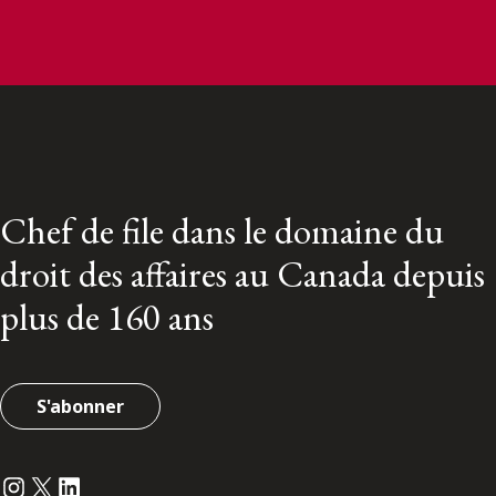
Chef de file dans le domaine du
droit des affaires au Canada depuis
plus de 160 ans
S'abonner
Instagram
Twitter
LinkedIn