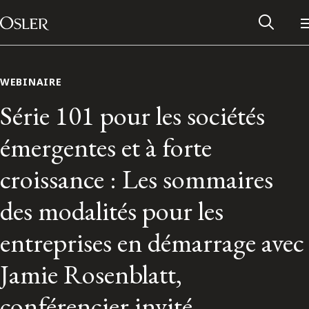
Main Navigation
Passer au contenu
WEBINAIRE
Série 101 pour les sociétés
émergentes et à forte
croissance : Les sommaires
des modalités pour les
entreprises en démarrage avec
Réseau des anciens d’Osler
Jamie Rosenblatt,
Contactez-nous
conférencier invité