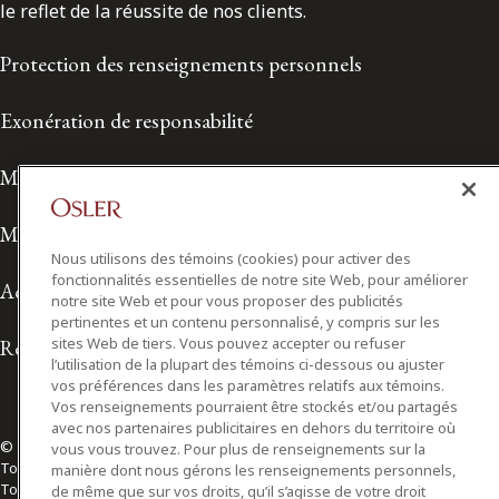
le reflet de la réussite de nos clients.
Protection des renseignements personnels
Exonération de responsabilité
Modalités de prestation de services
Modalités d'utilisation
Nous utilisons des témoins (cookies) pour activer des
fonctionnalités essentielles de notre site Web, pour améliorer
Accessibilité
notre site Web et pour vous proposer des publicités
pertinentes et un contenu personnalisé, y compris sur les
sites Web de tiers. Vous pouvez accepter ou refuser
Relations avec les médias
l’utilisation de la plupart des témoins ci-dessous ou ajuster
vos préférences dans les paramètres relatifs aux témoins.
Vos renseignements pourraient être stockés et/ou partagés
avec nos partenaires publicitaires en dehors du territoire où
© 2026 Osler, Hoskin & Harcourt S.E.N.C.R.L./s.r.l.
vous vous trouvez. Pour plus de renseignements sur la
Tous droits réservés
manière dont nous gérons les renseignements personnels,
Toronto | Montréal | Calgary | Vancouver | Ottawa | New York
de même que sur vos droits, qu’il s’agisse de votre droit