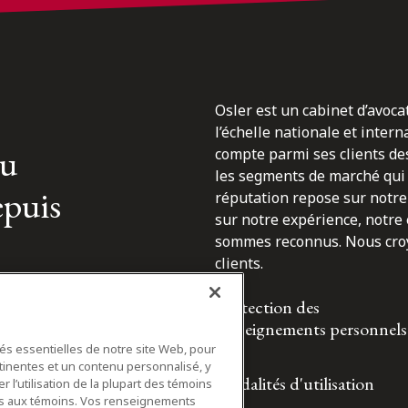
Osler est un cabinet d’avoca
l’échelle nationale et inter
du
compte parmi ses clients des
les segments de marché qui 
epuis
réputation repose sur notre 
sur notre expérience, notre
sommes reconnus. Nous croyo
clients.
Protection des
renseignements personnels
tés essentielles de notre site Web, pour
tinentes et un contenu personnalisé, y
Modalités d'utilisation
 l’utilisation de la plupart des témoins
ifs aux témoins. Vos renseignements