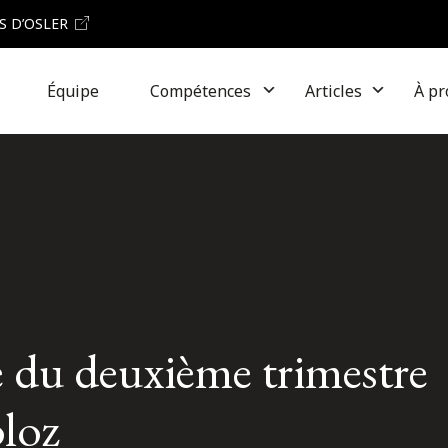
S D’OSLER
Équipe
Compétences
Articles
À pr
 du deuxième trimestre
oloz