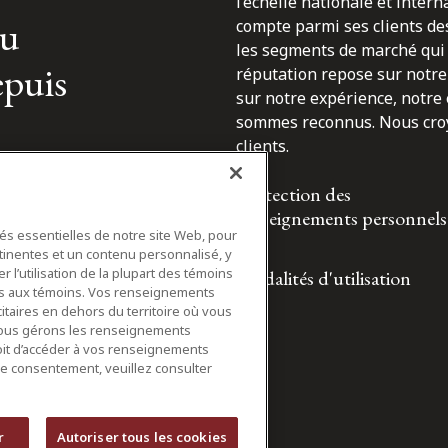
l’échelle nationale et inter
du
compte parmi ses clients des
les segments de marché qui 
epuis
réputation repose sur notre 
sur notre expérience, notre
sommes reconnus. Nous croyo
clients.
Protection des
renseignements personnels
tés essentielles de notre site Web, pour
tinentes et un contenu personnalisé, y
 l’utilisation de la plupart des témoins
Modalités d'utilisation
ifs aux témoins. Vos renseignements
itaires en dehors du territoire où vous
nous gérons les renseignements
roit d’accéder à vos renseignements
tre consentement, veuillez consulter
r
Autoriser tous les cookies