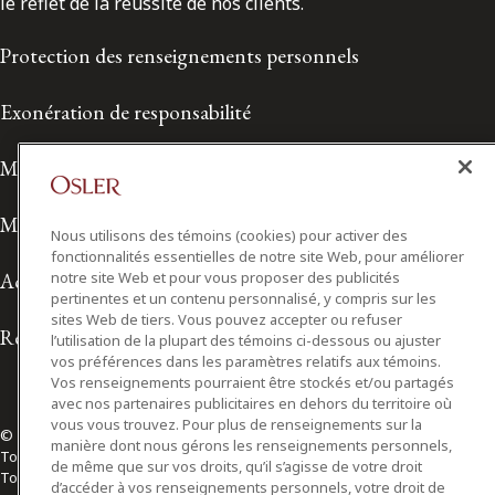
le reflet de la réussite de nos clients.
Protection des renseignements personnels
Exonération de responsabilité
Modalités de prestation de services
Modalités d'utilisation
Nous utilisons des témoins (cookies) pour activer des
fonctionnalités essentielles de notre site Web, pour améliorer
notre site Web et pour vous proposer des publicités
Accessibilité
pertinentes et un contenu personnalisé, y compris sur les
sites Web de tiers. Vous pouvez accepter ou refuser
Relations avec les médias
l’utilisation de la plupart des témoins ci-dessous ou ajuster
vos préférences dans les paramètres relatifs aux témoins.
Vos renseignements pourraient être stockés et/ou partagés
avec nos partenaires publicitaires en dehors du territoire où
vous vous trouvez. Pour plus de renseignements sur la
© 2026 Osler, Hoskin & Harcourt S.E.N.C.R.L./s.r.l.
manière dont nous gérons les renseignements personnels,
Tous droits réservés
de même que sur vos droits, qu’il s’agisse de votre droit
Toronto | Montréal | Calgary | Vancouver | Ottawa | New York
d’accéder à vos renseignements personnels, votre droit de