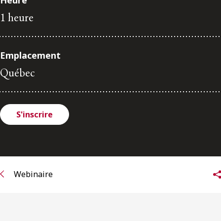
Heure
ENGLISH
1 heure
S’abonner aux articles Osler
Emplacement
S’abonner
Québec
S'inscrire
Webinaire