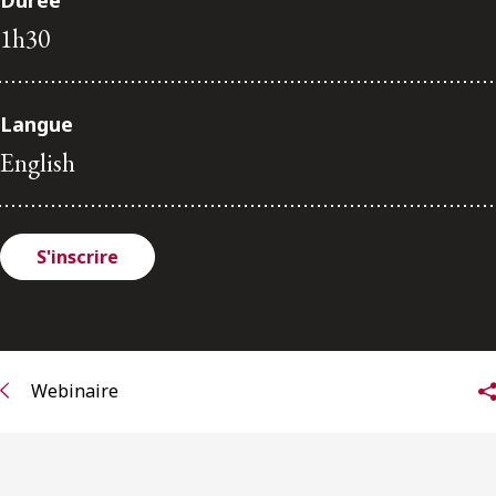
Durée
ENGLISH
1h30
S’abonner aux articles Osler
Langue
S’abonner
English
S'inscrire
Webinaire