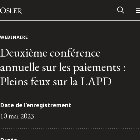
Main Navigation
Passer au contenu
WEBINAIRE
Deuxième conférence
annuelle sur les paiements :
Pleins feux sur la LAPD
Date de l’enregistrement
10 mai 2023
Réseau des anciens d’Osler
Contactez-nous