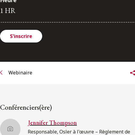
Heure
ENGLISH
1 HR
S’abonner aux articles Osler
S'inscrire
S’abonner
Webinaire
Conférenciers(ère)
Jennifer Thompson
Responsable, Osler à l'œuvre – Règlement de