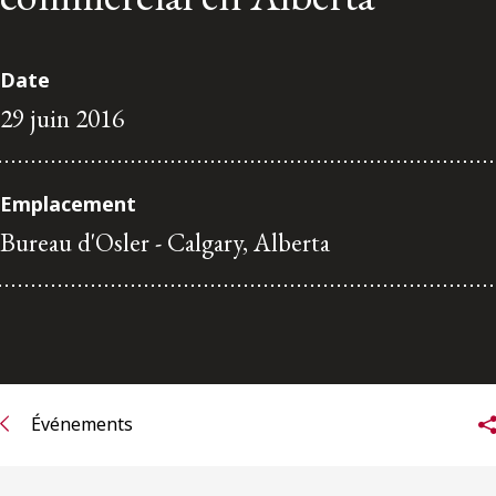
ENGLISH
Date
S’abonner aux articles Osler
29 juin 2016
S’abonner
Emplacement
Bureau d'Osler - Calgary, Alberta
Événements