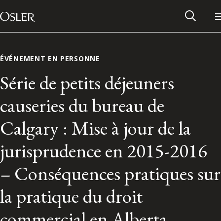
Main Navigation
Passer au contenu
ÉVÉNEMENT EN PERSONNE
Série de petits déjeuners
causeries du bureau de
Calgary : Mise à jour de la
jurisprudence en 2015-2016
– Conséquences pratiques sur
Réseau des anciens d’Osler
la pratique du droit
Contactez-nous
commercial en Alberta