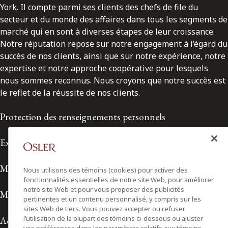
York. Il compte parmi ses clients des chefs de file du
secteur et du monde des affaires dans tous les segments de
marché qui en sont à diverses étapes de leur croissance.
Notre réputation repose sur notre engagement à l’égard du
succès de nos clients, ainsi que sur notre expérience, notre
expertise et notre approche coopérative pour lesquels
nous sommes reconnus. Nous croyons que notre succès est
le reflet de la réussite de nos clients.
Protection des renseignements personnels
Exonération de responsabilité
Modalités de prestation de services
Nous utilisons des témoins (cookies) pour activer des
fonctionnalités essentielles de notre site Web, pour améliorer
notre site Web et pour vous proposer des publicités
Modalités d'utilisation
pertinentes et un contenu personnalisé, y compris sur les
sites Web de tiers. Vous pouvez accepter ou refuser
l’utilisation de la plupart des témoins ci-dessous ou ajuster
Accessibilité