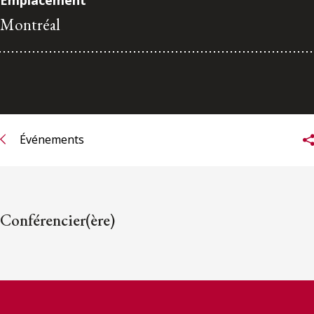
Emplacement
ENGLISH
Montréal
S’abonner aux articles Osler
S’abonner
Événements
Conférencier(ère)