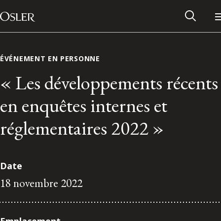
Main Navigation
Passer au contenu
ÉVÉNEMENT EN PERSONNE
« Les développements récents
en enquêtes internes et
réglementaires 2022 »
Date
18 novembre 2022
Réseau des anciens d’Osler
Contactez-nous